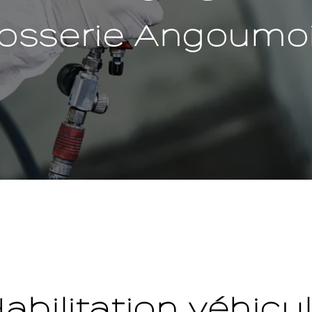
rosserie Angoumoi
abilitation véhicu