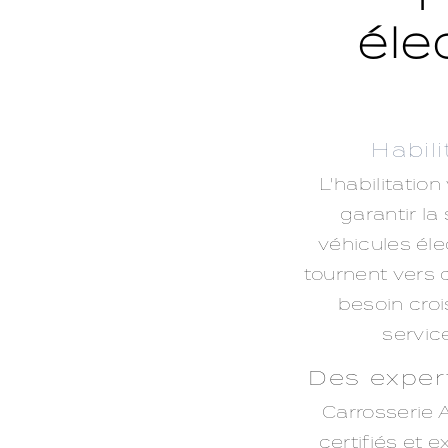
éle
Habil
L'habilitatio
garantir la
véhicules éle
tournent vers 
besoin croi
service
Des expert
Carrosserie 
certifiés et 