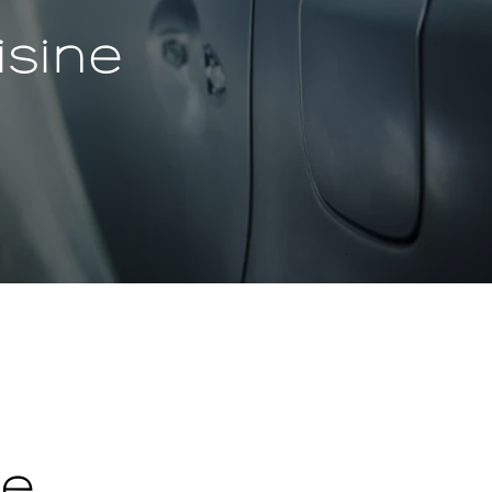
sine
le