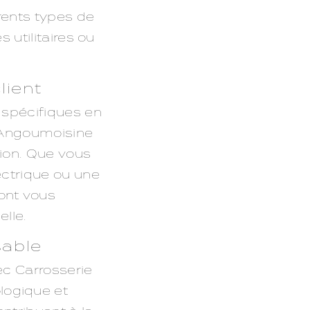
érents types de
s utilitaires ou
lient
 spécifiques en
e Angoumoisine
ion. Que vous
lectrique ou une
ront vous
lle.
sable
vec Carrosserie
logique et