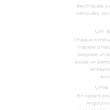
électriques. L
véhicules, qu'i
Un s
Chaque conduct
matière d'hab
propose un s
soyez un partic
entrepri
acc
Une 
En optant pour
Angoumois