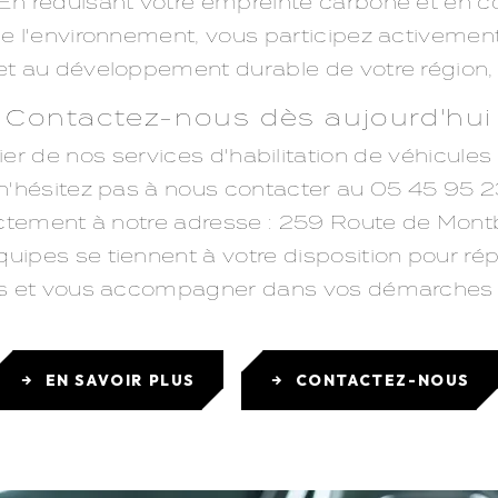
En réduisant votre empreinte carbone et en co
e l'environnement, vous participez activement 
et au développement durable de votre région, 
Contactez-nous dès aujourd'hui
er de nos services d'habilitation de véhicules
 n'hésitez pas à nous contacter au 05 45 95 2
ectement à notre adresse : 259 Route de Mon
uipes se tiennent à votre disposition pour ré
s et vous accompagner dans vos démarches d'
EN SAVOIR PLUS
CONTACTEZ-NOUS