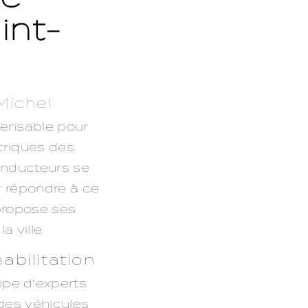
int-
Michel
spensable pour
ctriques des
conducteurs se
r répondre à ce
 propose ses
a ville.
abilitation
ipe d'experts
 des véhicules