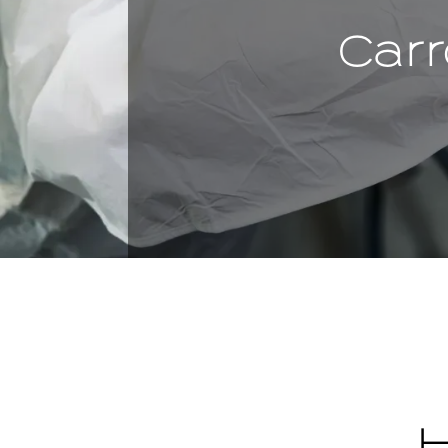
Car
H