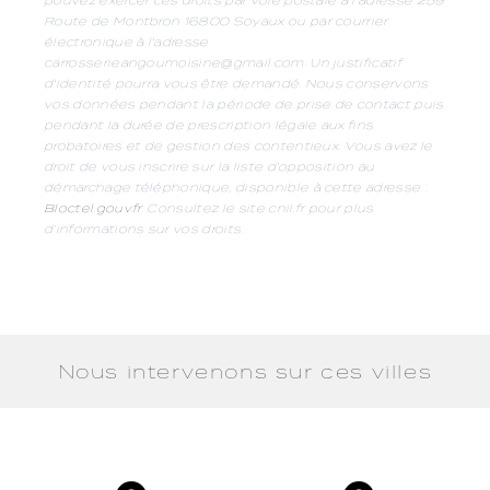
Route de Montbron 16800 Soyaux ou par courrier
électronique à l'adresse
carrosserieangoumoisine@gmail.com. Un justificatif
d'identité pourra vous être demandé. Nous conservons
vos données pendant la période de prise de contact puis
pendant la durée de prescription légale aux fins
probatoires et de gestion des contentieux. Vous avez le
droit de vous inscrire sur la liste d'opposition au
démarchage téléphonique, disponible à cette adresse :
Bloctel.gouv.fr
. Consultez le site cnil.fr pour plus
d’informations sur vos droits.
Nous intervenons sur ces villes