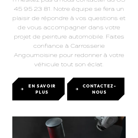
45 95 23 81. Notre équipe se fera un
plaisir de répondre à vos questions et
de vous accompagner dans votre
projet de peinture automobile. Faites
confiance à Carrosserie
Angoumoisine pour redonner à votre
véhicule tout son éclat.
EN SAVOIR
CONTACTEZ-
PLUS
NOUS