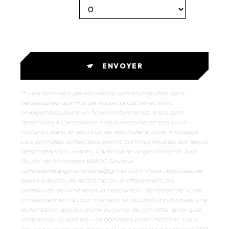
ENVOYER
** Les données personnelles communiquées sont
nécessaires aux fins de vous contacter et sont
enregistrées dans un fichier informatisé. Elles sont
destinées à Carrosserie Angoumoisine et ses sous-
traitants dans le seul but de répondre à votre message.
Les données collectées seront communiquées aux seuls
destinataires suivants: Carrosserie Angoumoisine 259
Route de Montbron 16800 Soyaux
carrosserieangoumoisine@gmail.com. Vous disposez de
droits d’accès, de rectification, d’effacement, de
portabilité, de limitation, d’opposition, de retrait de votre
consentement à tout moment et du droit d’introduire une
réclamation auprès d’une autorité de contrôle, ainsi que
d’organiser le sort de vos données post-mortem. Vous
pouvez exercer ces droits par voie postale à l'adresse 259