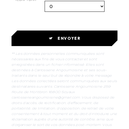
ENVOYER
** Les données personnelles communiquées sont
nécessaires aux fins de vous contacter et sont
enregistrées dans un fichier informatisé. Elles sont
destinées à Carrosserie Angoumoisine et ses sous-
traitants dans le seul but de répondre à votre message.
Les données collectées seront communiquées aux seuls
destinataires suivants: Carrosserie Angoumoisine 259
Route de Montbron 16800 Soyaux
carrosserieangoumoisine@gmail.com. Vous disposez de
droits d’accès, de rectification, d’effacement, de
portabilité, de limitation, d’opposition, de retrait de votre
consentement à tout moment et du droit d’introduire une
réclamation auprès d’une autorité de contrôle, ainsi que
d’organiser le sort de vos données post-mortem. Vous