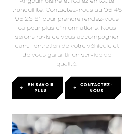
Angoumoisine et roulez en toute
tranquillité. Contactez-nous au 05 45
95 23 81 pour prendre rendez-vous
ou pour plus d'informations. Nous
serons ravis de vous accompagner
dans l'entretien de votre véhicule et
de vous garantir un service de
qualité.
EN SAVOIR
CONTACTEZ-
PLUS
NOUS