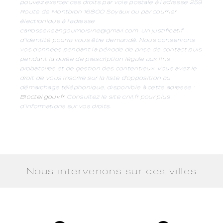
pouvez exercer ces droits par voie postale à l'adresse 259
Route de Montbron 16800 Soyaux ou par courrier
électronique à l'adresse
carrosserieangoumoisine@gmail.com. Un justificatif
d'identité pourra vous être demandé. Nous conservons
vos données pendant la période de prise de contact puis
pendant la durée de prescription légale aux fins
probatoires et de gestion des contentieux. Vous avez le
droit de vous inscrire sur la liste d'opposition au
démarchage téléphonique, disponible à cette adresse :
Bloctel.gouv.fr
. Consultez le site cnil.fr pour plus
d’informations sur vos droits.
Nous intervenons sur ces villes