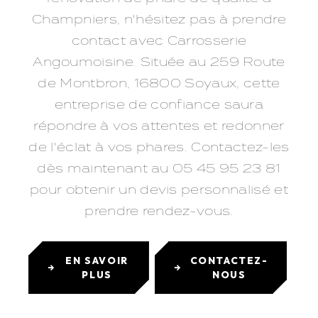
Champniers, n'hésitez pas à prendre
contact avec Carrosserie
Angoumoisine. Située au 259 Route
de Montbron, 16800 Soyaux, cette
entreprise de confiance saura
répondre à vos attentes et redonner
de l'éclat à vos phares. Contactez-les
dès maintenant au 05 45 95 23 81
pour obtenir un devis personnalisé et
prendre rendez-vous.
EN SAVOIR
CONTACTEZ-
PLUS
NOUS