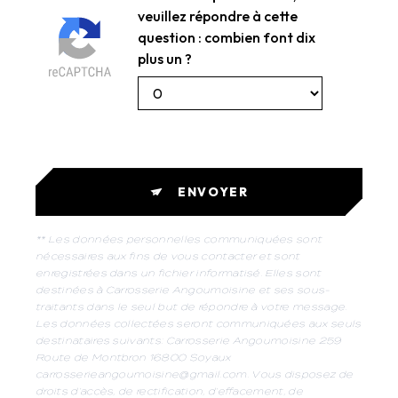
veuillez répondre à cette
question : combien font dix
plus un ?
ENVOYER
** Les données personnelles communiquées sont
nécessaires aux fins de vous contacter et sont
enregistrées dans un fichier informatisé. Elles sont
destinées à Carrosserie Angoumoisine et ses sous-
traitants dans le seul but de répondre à votre message.
Les données collectées seront communiquées aux seuls
destinataires suivants: Carrosserie Angoumoisine 259
Route de Montbron 16800 Soyaux
carrosserieangoumoisine@gmail.com. Vous disposez de
droits d’accès, de rectification, d’effacement, de